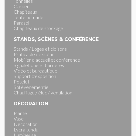
Tonnelles
Gardens
Chapiteaux
Tente nomade
Parasol
Chapiteaux de stockage
STANDS, SCÈNES & CONFÉRENCE
Stands / Loges et cloisons
Praticable de scène
Mobilier d'accueil et conférence
Signalétique et barrières
Vidéo et bureautique
Support d'exposition
Potelet
Sol événementiel
Chauffage / élec / ventilation
DÉCORATION
Plante
Vase
Décoration
Lycra tendu
Lumineuse