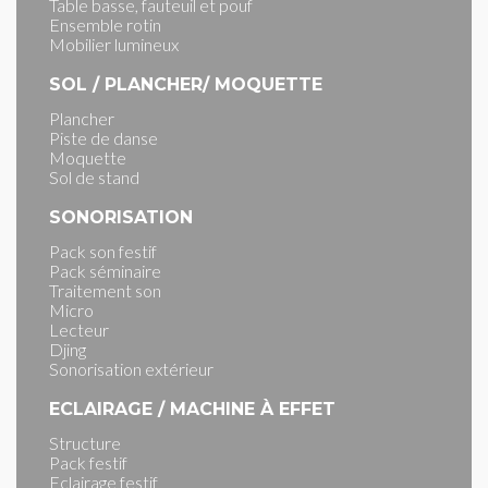
Table basse, fauteuil et pouf
Ensemble rotin
Mobilier lumineux
SOL / PLANCHER/ MOQUETTE
Plancher
Piste de danse
Moquette
Sol de stand
SONORISATION
Pack son festif
Pack séminaire
Traitement son
Micro
Lecteur
Djing
Sonorisation extérieur
ECLAIRAGE / MACHINE À EFFET
Structure
Pack festif
Eclairage festif