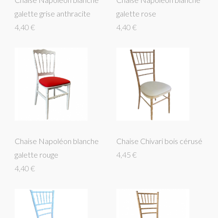
galette grise anthracite
galette rose
4,40 €
4,40 €
Chaise Napoléon blanche
Chaise Chivari bois cérusé
galette rouge
4,45 €
4,40 €