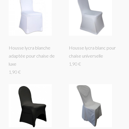
Housse lycra blanche
Housse lycra blanc pour
adaptée pour chaise de
chaise universelle
luxe
1,90 €
1,90 €