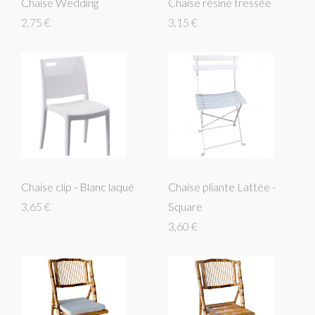
Chaise Wedding
Chaise résine tressée
2,75 €
3,15 €
Chaise clip - Blanc laqué
Chaise pliante Lattée -
3,65 €
Square
3,60 €