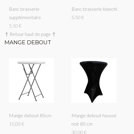
Banc brasserie
Banc brasserie blanchi
supplémentaire
5,50 €
5,10 €
↑ Retour haut de page ↑
MANGE DEBOUT
Mange debout 85cm
Mange debout houssé
15,00 €
noir 85 cm
30,00 €