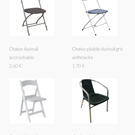
Chaise Auteuil
Chaise pliable Auteuil gris
accrochable
anthracite
2,60 €
1,70 €