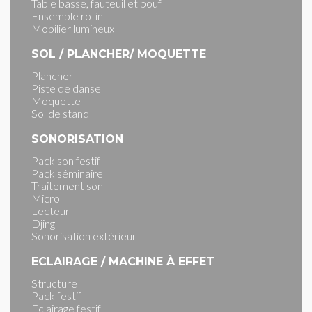
Table basse, fauteuil et pouf
Ensemble rotin
Mobilier lumineux
SOL / PLANCHER/ MOQUETTE
Plancher
Piste de danse
Moquette
Sol de stand
SONORISATION
Pack son festif
Pack séminaire
Traitement son
Micro
Lecteur
Djing
Sonorisation extérieur
ECLAIRAGE / MACHINE À EFFET
Structure
Pack festif
Eclairage festif