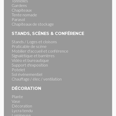
Tonnelles
Gardens
Chapiteaux
Tente nomade
Parasol
Chapiteaux de stockage
STANDS, SCÈNES & CONFÉRENCE
Stands / Loges et cloisons
Praticable de scène
Mobilier d'accueil et conférence
Signalétique et barrières
Vidéo et bureautique
Support d'exposition
Potelet
Sol événementiel
Chauffage / élec / ventilation
DÉCORATION
Plante
Vase
Décoration
Lycra tendu
Lumineuse