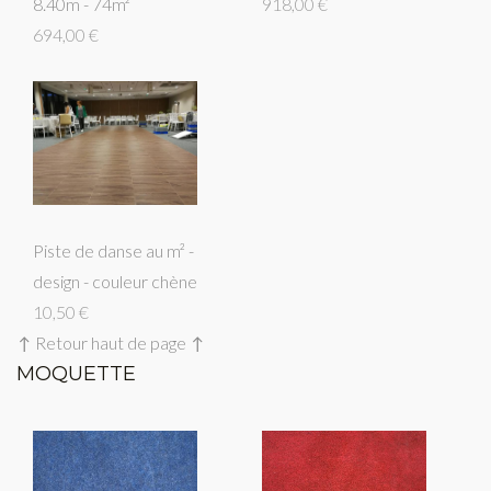
8.40m - 74m²
918,00 €
694,00 €
Piste de danse au m² -
design - couleur chène
10,50 €
↑ Retour haut de page ↑
MOQUETTE