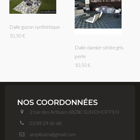
Dalle gazon synthétique
10,50 €
Dalle damier striée gris
perle
10,50 €
NOS COORDONNÉES
2 rue des Artisans 68280 SUNDHOFFEN
03 89 29 60 68
amplitubs@gmail.com