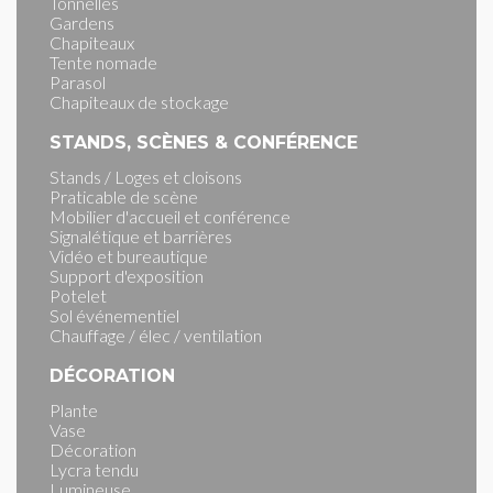
Tonnelles
Gardens
Chapiteaux
Tente nomade
Parasol
Chapiteaux de stockage
STANDS, SCÈNES & CONFÉRENCE
Stands / Loges et cloisons
Praticable de scène
Mobilier d'accueil et conférence
Signalétique et barrières
Vidéo et bureautique
Support d'exposition
Potelet
Sol événementiel
Chauffage / élec / ventilation
DÉCORATION
Plante
Vase
Décoration
Lycra tendu
Lumineuse