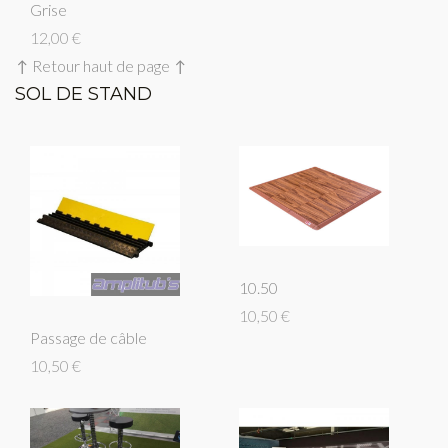
Grise
12,00 €
↑ Retour haut de page ↑
SOL DE STAND
10.50
10,50 €
Passage de câble
10,50 €