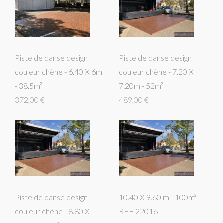
Piste de danse design
Piste de danse design
couleur chène - 6.40 X 6m
couleur chène - 7.20 X
- 38.5m²
7.20m - 52m²
372,00 €
489,00 €
Piste de danse design
10.40 X 9.60 m - 100m² -
couleur chène - 8.80 X
REF 22016