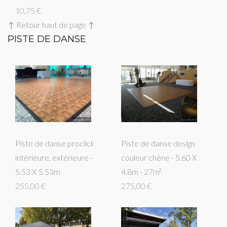
10,75 €
↑ Retour haut de page ↑
PISTE DE DANSE
Piste de danse proclick
Piste de danse design
intérieure, extérieure -
couleur chène - 5.60 X
5.53 X 5.53m
4.8m - 27m²
255,00 €
275,00 €