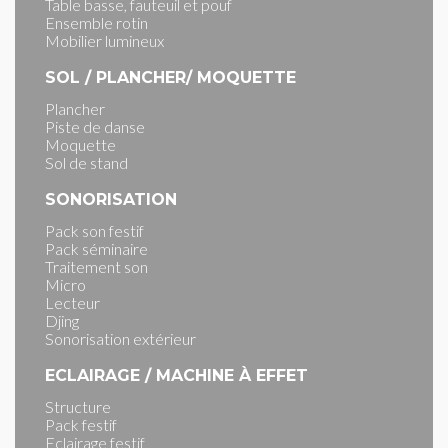
Table basse, fauteuil et pouf
Ensemble rotin
Mobilier lumineux
SOL / PLANCHER/ MOQUETTE
Plancher
Piste de danse
Moquette
Sol de stand
SONORISATION
Pack son festif
Pack séminaire
Traitement son
Micro
Lecteur
Djing
Sonorisation extérieur
ECLAIRAGE / MACHINE À EFFET
Structure
Pack festif
Eclairage festif