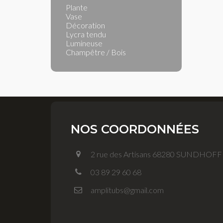
Plante
Vase
Décoration
Lycra tendu
Lumineuse
Champêtre / Bois
NOS COORDONNÉES
2 rue des Artisans 68280 SUNDHOF
03 89 29 60 68
amplitubs@gmail.com