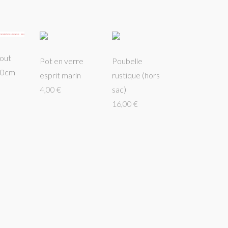
out
Pot en verre
Poubelle
20cm
esprit marin
rustique (hors
4,00 €
sac)
16,00 €