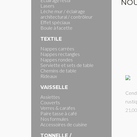
Eclairage festif
NOU
Lasers
Lèche mur / éclairage
architectural / contrôleur
Effet spéciaux
Boule à facette
TEXTILE
Nappes carrées
Nappes rectangles
Nappes rondes
Serviette et sets de table
Chemins de table
Rideaux
VAISSELLE
Cendr
Assiettes
rusti
Couverts
Verres & carafes
21,00
Paire tasse à café
Nos formules
Accessoires de cuisine
TONNELLE /