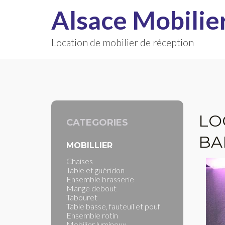
Alsace Mobilie
Location de mobilier de réception
LO
CATEGORIES
BA
MOBILLIER
Chaises
Table et guéridon
Ensemble brasserie
Mange debout
Tabouret
Table basse, fauteuil et pouf
Ensemble rotin
Mobilier lumineux