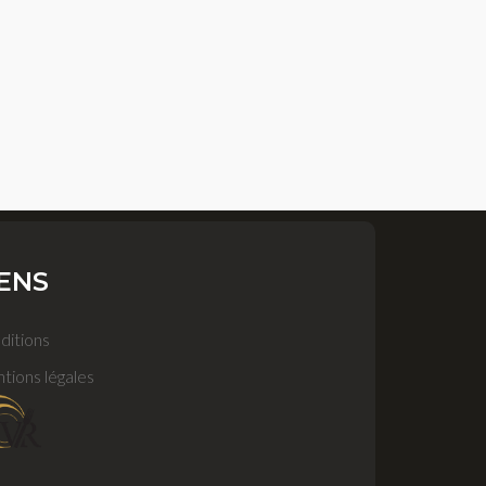
IENS
ditions
tions légales