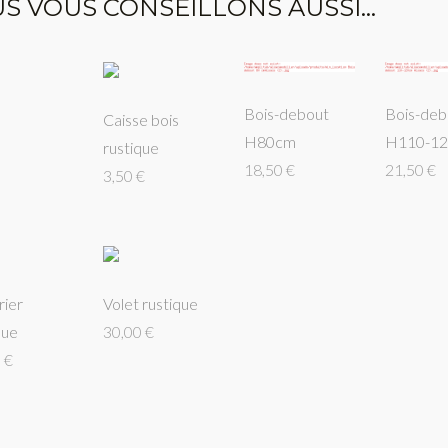
S VOUS CONSEILLONS AUSSI...
Bois-deb
Bois-debout
Caisse bois
H110-1
H80cm
rustique
21,50 €
18,50 €
3,50 €
ier
Volet rustique
que
30,00 €
 €