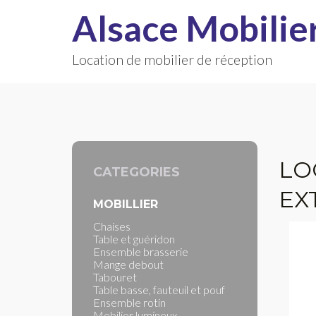
Alsace Mobilie
Location de mobilier de réception
LO
CATEGORIES
EX
MOBILLIER
Chaises
Table et guéridon
Ensemble brasserie
Mange debout
Tabouret
Table basse, fauteuil et pouf
Ensemble rotin
Mobilier lumineux