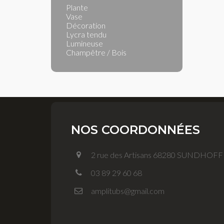
Plante
Vase
Décoration
Lycra tendu
Lumineuse
Champêtre / Bois
NOS COORDONNÉES
2 rue des Artisans 68280 SUNDHOF
03 89 29 60 68
amplitubs@gmail.com