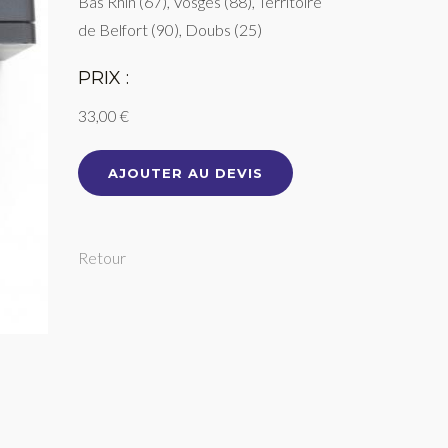
Bas Rhin (67), Vosges (88), Territoire
de Belfort (90), Doubs (25)
PRIX :
33,00 €
AJOUTER AU DEVIS
Retour