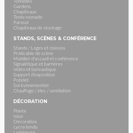
Tonnelles
Gardens
Chapiteaux
Tente nomade
Parasol
Chapiteaux de stockage
STANDS, SCÈNES & CONFÉRENCE
Stands / Loges et cloisons
Praticable de scène
Mobilier d'accueil et conférence
Signalétique et barrières
Vidéo et bureautique
Support d'exposition
Potelet
Sol événementiel
Chauffage / élec / ventilation
DÉCORATION
Plante
Vase
Décoration
Lycra tendu
Lumineuse