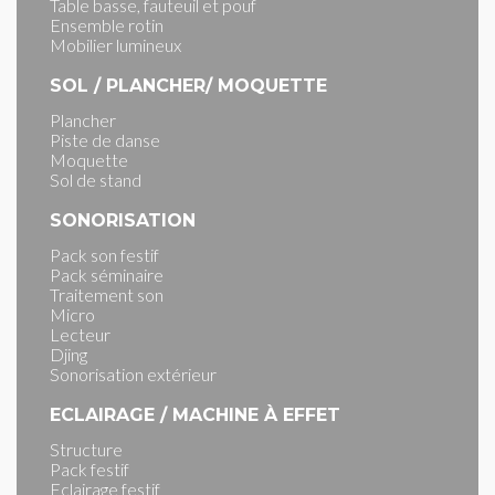
Table basse, fauteuil et pouf
Ensemble rotin
Mobilier lumineux
SOL / PLANCHER/ MOQUETTE
Plancher
Piste de danse
Moquette
Sol de stand
SONORISATION
Pack son festif
Pack séminaire
Traitement son
Micro
Lecteur
Djing
Sonorisation extérieur
ECLAIRAGE / MACHINE À EFFET
Structure
Pack festif
Eclairage festif