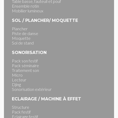
Table basse, fauteuil et pouf
Ensemble rotin
Mobilier lumineux
SOL / PLANCHER/ MOQUETTE
Plancher
Piste de danse
Moquette
Sol de stand
SONORISATION
Pack son festif
Pack séminaire
Traitement son
Micro
Lecteur
Djing
Sonorisation extérieur
ECLAIRAGE / MACHINE À EFFET
Structure
Pack festif
Eclairage festif