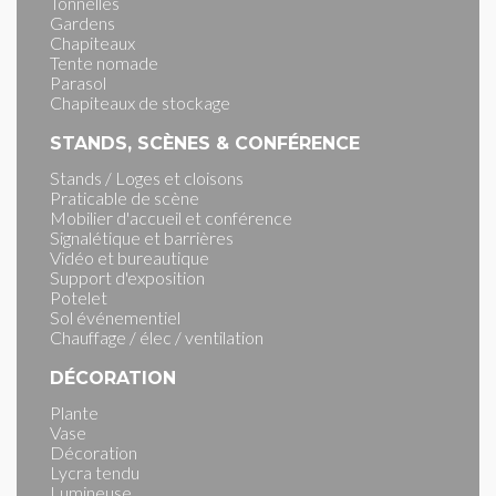
Tonnelles
Gardens
Chapiteaux
Tente nomade
Parasol
Chapiteaux de stockage
STANDS, SCÈNES & CONFÉRENCE
Stands / Loges et cloisons
Praticable de scène
Mobilier d'accueil et conférence
Signalétique et barrières
Vidéo et bureautique
Support d'exposition
Potelet
Sol événementiel
Chauffage / élec / ventilation
DÉCORATION
Plante
Vase
Décoration
Lycra tendu
Lumineuse