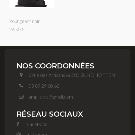
Pouf géant noir
26,50 €
NOS COORDONNÉES
2 rue des Artisans 68280 SUNDHOFFEN
03 89 29 60 68
amplitubs@gmail.com
RÉSEAU SOCIAUX
Facebook
Instagram