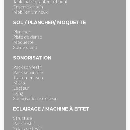
Table basse, fauteuil et pouf
Ensemble rotin
Mobilier lumineux
SOL / PLANCHER/ MOQUETTE
Plancher
Piste de danse
Moquette
Sol de stand
SONORISATION
Pack son festif
Pack séminaire
Traitement son
Micro
Lecteur
Djing
Sonorisation extérieur
ECLAIRAGE / MACHINE À EFFET
Structure
Pack festif
Eclairage festif