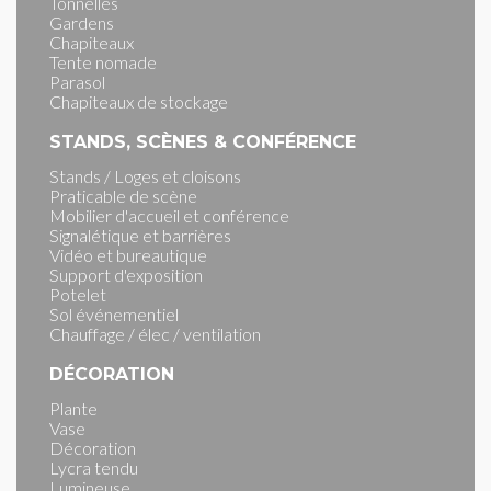
Tonnelles
Gardens
Chapiteaux
Tente nomade
Parasol
Chapiteaux de stockage
STANDS, SCÈNES & CONFÉRENCE
Stands / Loges et cloisons
Praticable de scène
Mobilier d'accueil et conférence
Signalétique et barrières
Vidéo et bureautique
Support d'exposition
Potelet
Sol événementiel
Chauffage / élec / ventilation
DÉCORATION
Plante
Vase
Décoration
Lycra tendu
Lumineuse