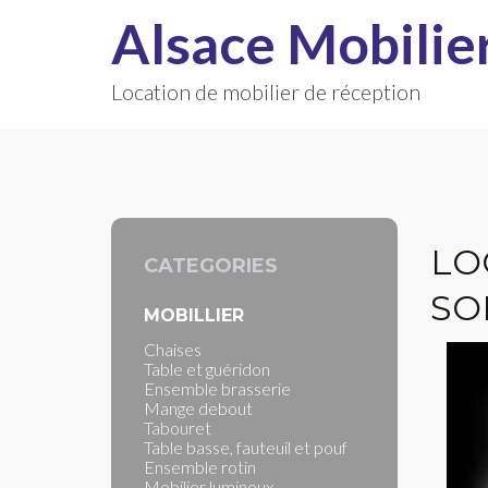
Alsace Mobilie
Location de mobilier de réception
LO
CATEGORIES
SO
MOBILLIER
Chaises
Table et guéridon
Ensemble brasserie
Mange debout
Tabouret
Table basse, fauteuil et pouf
Ensemble rotin
Mobilier lumineux