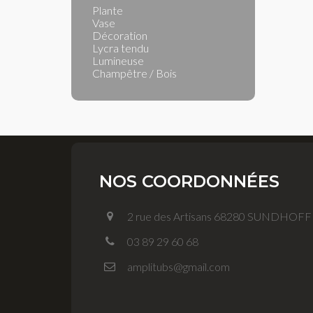
Plante
Vase
Décoration
Lycra tendu
Lumineuse
Champêtre / Bois
NOS COORDONNÉES
2 rue des Artisans 68280 SUNDHOF
03 89 29 60 68
amplitubs@gmail.com