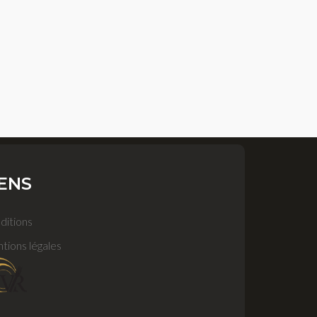
IENS
ditions
tions légales