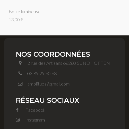
Boule lumineuse
13,00 €
NOS COORDONNÉES
2 rue des Artisans 68280 SUNDHOFFEN
03 89 29 60 68
amplitubs@gmail.com
RÉSEAU SOCIAUX
Facebook
Instagram