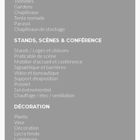
Tonnelles
Gardens
Chapiteaux
Tente nomade
Parasol
Chapiteaux de stockage
STANDS, SCÈNES & CONFÉRENCE
Stands / Loges et cloisons
Praticable de scène
Mobilier d'accueil et conférence
Signalétique et barrières
Vidéo et bureautique
Support d'exposition
Potelet
Sol événementiel
Chauffage / élec / ventilation
DÉCORATION
Plante
Vase
Décoration
Lycra tendu
Lumineuse