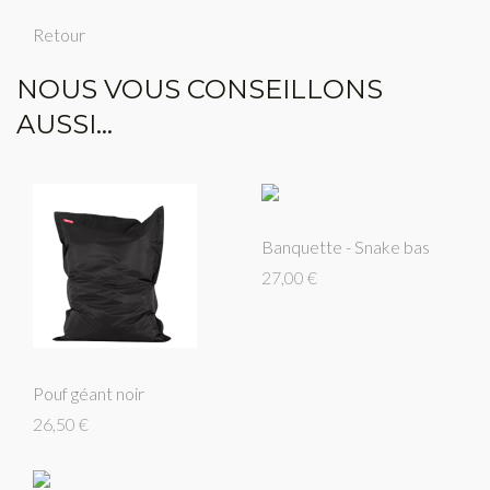
Retour
NOUS VOUS CONSEILLONS
AUSSI...
Banquette - Snake bas
27,00 €
Pouf géant noir
26,50 €