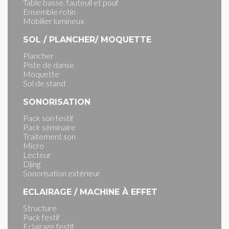
Table basse, fauteuil et pouf
Ensemble rotin
Mobilier lumineux
SOL / PLANCHER/ MOQUETTE
Plancher
Piste de danse
Moquette
Sol de stand
SONORISATION
Pack son festif
Pack séminaire
Traitement son
Micro
Lecteur
Djing
Sonorisation extérieur
ECLAIRAGE / MACHINE À EFFET
Structure
Pack festif
Eclairage festif