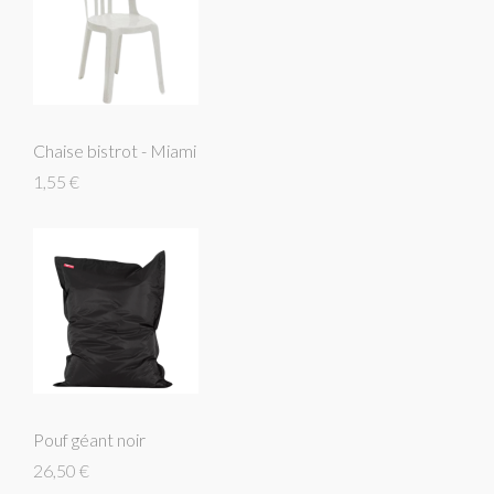
Chaise bistrot - Miami
1,55 €
Pouf géant noir
26,50 €