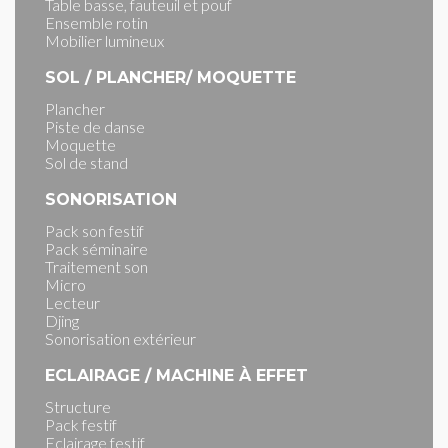
Table basse, fauteuil et pouf
Ensemble rotin
Mobilier lumineux
SOL / PLANCHER/ MOQUETTE
Plancher
Piste de danse
Moquette
Sol de stand
SONORISATION
Pack son festif
Pack séminaire
Traitement son
Micro
Lecteur
Djing
Sonorisation extérieur
ECLAIRAGE / MACHINE À EFFET
Structure
Pack festif
Eclairage festif