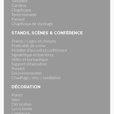
Tonnelles
Gardens
Chapiteaux
Tente nomade
Parasol
Chapiteaux de stockage
STANDS, SCÈNES & CONFÉRENCE
Stands / Loges et cloisons
Praticable de scène
Mobilier d'accueil et conférence
Signalétique et barrières
Vidéo et bureautique
Support d'exposition
Potelet
Sol événementiel
Chauffage / élec / ventilation
DÉCORATION
Plante
Vase
Décoration
Lycra tendu
Lumineuse