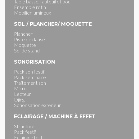
Table basse, fauteuil et pouf
Ensemble rotin
Mobilier lumineux
SOL / PLANCHER/ MOQUETTE
Plancher
Piste de danse
Moquette
Sol de stand
SONORISATION
Pack son festif
Pack séminaire
Traitement son
Micro
Lecteur
Djing
Sonorisation extérieur
ECLAIRAGE / MACHINE À EFFET
Structure
Pack festif
Eclairage festif