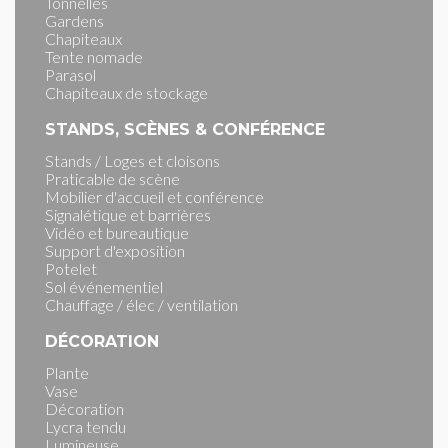
Tonnelles
Gardens
Chapiteaux
Tente nomade
Parasol
Chapiteaux de stockage
STANDS, SCÈNES & CONFÉRENCE
Stands / Loges et cloisons
Praticable de scène
Mobilier d'accueil et conférence
Signalétique et barrières
Vidéo et bureautique
Support d'exposition
Potelet
Sol événementiel
Chauffage / élec / ventilation
DÉCORATION
Plante
Vase
Décoration
Lycra tendu
Lumineuse