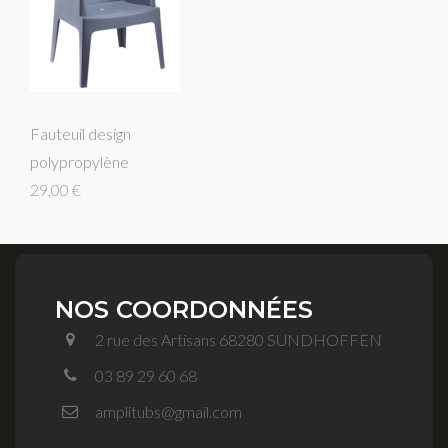
Fauteuil design
polypropylène
29,00 €
NOS COORDONNÉES
2 rue des Artisans 68280 SUNDHOFFEN
03 89 29 60 68
amplitubs@gmail.com