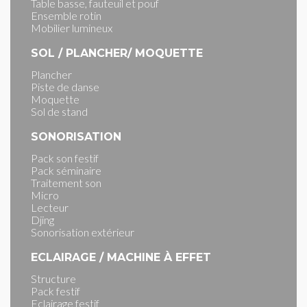
Table basse, fauteuil et pouf
Ensemble rotin
Mobilier lumineux
SOL / PLANCHER/ MOQUETTE
Plancher
Piste de danse
Moquette
Sol de stand
SONORISATION
Pack son festif
Pack séminaire
Traitement son
Micro
Lecteur
Djing
Sonorisation extérieur
ECLAIRAGE / MACHINE À EFFET
Structure
Pack festif
Eclairage festif