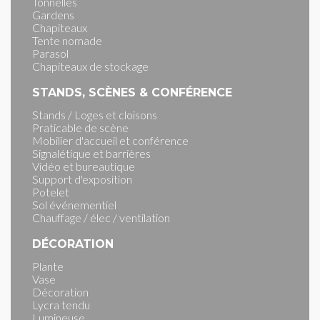
Tonnelles
Gardens
Chapiteaux
Tente nomade
Parasol
Chapiteaux de stockage
STANDS, SCÈNES & CONFÉRENCE
Stands / Loges et cloisons
Praticable de scène
Mobilier d'accueil et conférence
Signalétique et barrières
Vidéo et bureautique
Support d'exposition
Potelet
Sol événementiel
Chauffage / élec / ventilation
DÉCORATION
Plante
Vase
Décoration
Lycra tendu
Lumineuse