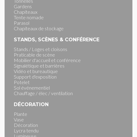
Tonnelles
Gardens
Chapiteaux
Tente nomade
Parasol
Chapiteaux de stockage
STANDS, SCÈNES & CONFÉRENCE
Stands / Loges et cloisons
Praticable de scène
Mobilier d'accueil et conférence
Signalétique et barrières
Vidéo et bureautique
Support d'exposition
Potelet
Sol événementiel
Chauffage / élec / ventilation
DÉCORATION
Plante
Vase
Décoration
Lycra tendu
Lumineuse