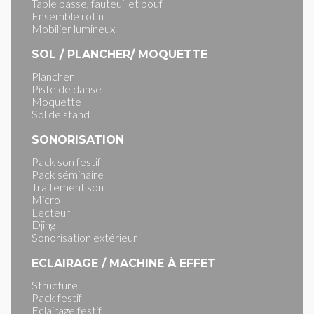
Table basse, fauteuil et pouf
Ensemble rotin
Mobilier lumineux
SOL / PLANCHER/ MOQUETTE
Plancher
Piste de danse
Moquette
Sol de stand
SONORISATION
Pack son festif
Pack séminaire
Traitement son
Micro
Lecteur
Djing
Sonorisation extérieur
ECLAIRAGE / MACHINE À EFFET
Structure
Pack festif
Eclairage festif