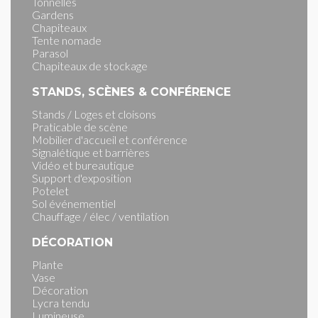
Tonnelles
Gardens
Chapiteaux
Tente nomade
Parasol
Chapiteaux de stockage
STANDS, SCÈNES & CONFÉRENCE
Stands / Loges et cloisons
Praticable de scène
Mobilier d'accueil et conférence
Signalétique et barrières
Vidéo et bureautique
Support d'exposition
Potelet
Sol événementiel
Chauffage / élec / ventilation
DÉCORATION
Plante
Vase
Décoration
Lycra tendu
Lumineuse