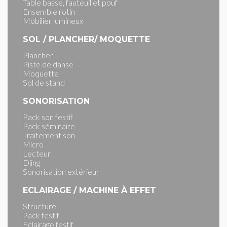
Table basse, fauteuil et pouf
Ensemble rotin
Mobilier lumineux
SOL / PLANCHER/ MOQUETTE
Plancher
Piste de danse
Moquette
Sol de stand
SONORISATION
Pack son festif
Pack séminaire
Traitement son
Micro
Lecteur
Djing
Sonorisation extérieur
ECLAIRAGE / MACHINE À EFFET
Structure
Pack festif
Eclairage festif