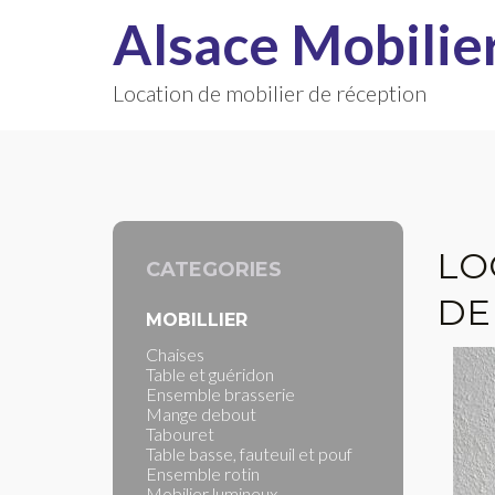
Alsace Mobilie
Location de mobilier de réception
LO
CATEGORIES
DE
MOBILLIER
Chaises
Table et guéridon
Ensemble brasserie
Mange debout
Tabouret
Table basse, fauteuil et pouf
Ensemble rotin
Mobilier lumineux