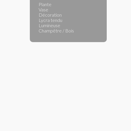
Plante
Vase
Décoration
Lycra tendu
Lumineuse
Champêtre / Bois