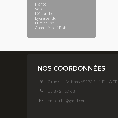
Plante
Vase
Décoration
Lycra tendu
Lumineuse
Champêtre / Bois
NOS COORDONNÉES
2 rue des Artisans 68280 SUNDHOF
03 89 29 60 68
amplitubs@gmail.com