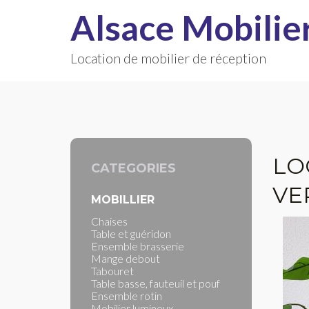
Alsace Mobilie
Location de mobilier de réception
LO
CATEGORIES
VE
MOBILLIER
Chaises
Table et guéridon
Ensemble brasserie
Mange debout
Tabouret
Table basse, fauteuil et pouf
Ensemble rotin
Mobilier lumineux