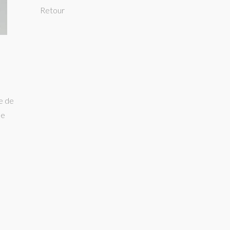
Retour
e de
se