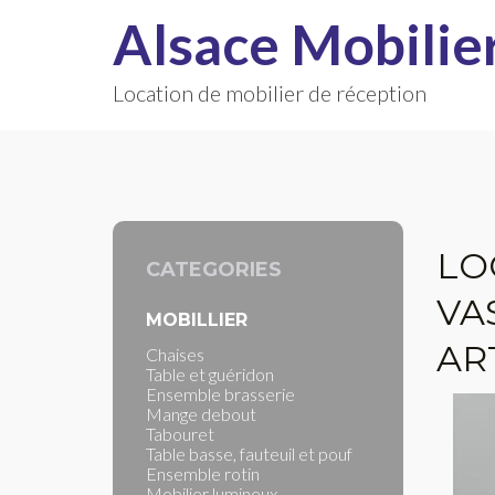
Alsace Mobilie
Location de mobilier de réception
LO
CATEGORIES
VA
MOBILLIER
AR
Chaises
Table et guéridon
Ensemble brasserie
Mange debout
Tabouret
Table basse, fauteuil et pouf
Ensemble rotin
Mobilier lumineux