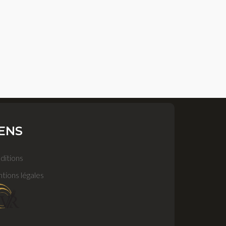
IENS
ditions
tions légales