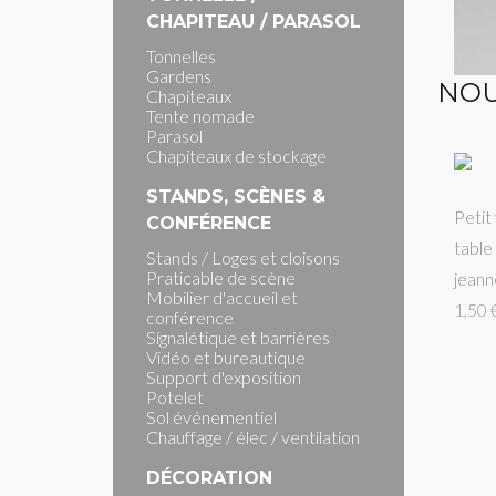
CHAPITEAU / PARASOL
Tonnelles
Gardens
NOU
Chapiteaux
Tente nomade
Parasol
Chapiteaux de stockage
STANDS, SCÈNES &
Petit
CONFÉRENCE
table
Stands / Loges et cloisons
Praticable de scène
jeann
Mobilier d'accueil et
1,50 
conférence
Signalétique et barrières
Vidéo et bureautique
Support d'exposition
Potelet
Sol événementiel
Chauffage / élec / ventilation
DÉCORATION