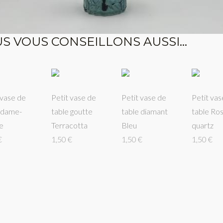
S VOUS CONSEILLONS AUSSI...
 vase de
Petit vase de
Petit vase de
Petit vas
 dame-
table goutte
table diamant
table Ro
e
Terracotta
Bleu
quartz
€
1,50 €
1,50 €
1,50 €