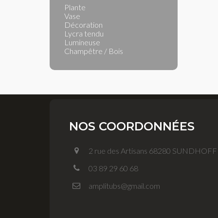
Plante
Vase
Décoration
Lycra tendu
Lumineuse
Champêtre / Bois
NOS COORDONNÉES
2 rue des Artisans 68280 SUNDHOF
03 89 29 60 68
amplitubs@gmail.com