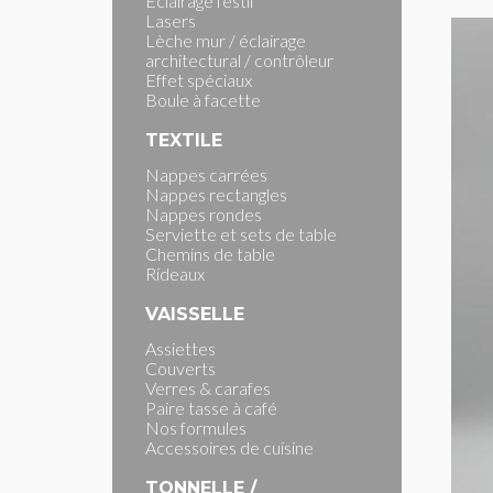
Eclairage festif
Lasers
Lèche mur / éclairage
architectural / contrôleur
Effet spéciaux
Boule à facette
TEXTILE
Nappes carrées
Nappes rectangles
Nappes rondes
Serviette et sets de table
Chemins de table
Rideaux
VAISSELLE
Assiettes
Couverts
Verres & carafes
Paire tasse à café
Nos formules
Accessoires de cuisine
TONNELLE /