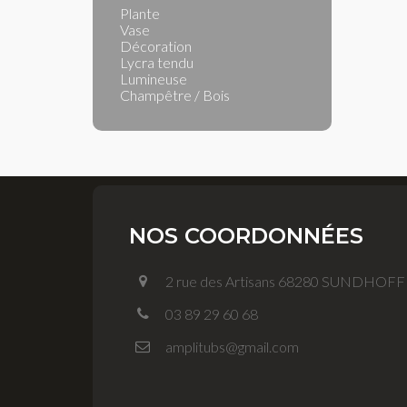
Plante
Vase
Décoration
Lycra tendu
Lumineuse
Champêtre / Bois
NOS COORDONNÉES
2 rue des Artisans 68280 SUNDHOF
03 89 29 60 68
amplitubs@gmail.com