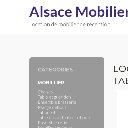
Alsace Mobilie
Location de mobilier de réception
LO
CATEGORIES
TA
MOBILLIER
Chaises
Table et guéridon
Ensemble brasserie
Mange debout
Tabouret
Table basse, fauteuil et pouf
Ensemble rotin
Mobilier lumineux