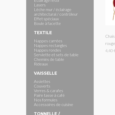
Eclairage festif
Lasers
Lèche mur / éclairage
architectural / contrôleur
Effet spéciaux
Boule à facette
TEXTILE
Chais
Nappes carrées
roug
Nappes rectangles
Nappes rondes
4,40 
Serviette et sets de table
Chemins de table
Rideaux
VAISSELLE
Assiettes
Couverts
Verres & carafes
Paire tasse à café
Nos formules
Accessoires de cuisine
TONNELLE /