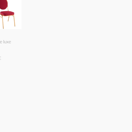
e luxe
e
€