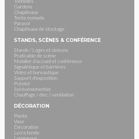
Tonnelles
Gardens
Chapiteaux
Tente nomade
Parasol
Chapiteaux de stockage
STANDS, SCÈNES & CONFÉRENCE
Stands / Loges et cloisons
Praticable de scène
Mobilier d'accueil et conférence
Signalétique et barrières
Vidéo et bureautique
Support d'exposition
Potelet
Sol événementiel
Chauffage / élec / ventilation
DÉCORATION
Plante
Vase
Décoration
Lycra tendu
Lumineuse