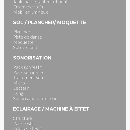
Table basse, fauteuil et pouf
Ensemble rotin
Mobilier lumineux
SOL / PLANCHER/ MOQUETTE
Plancher
Piste de danse
Moquette
Sol de stand
SONORISATION
Pack son festif
Pack séminaire
Traitement son
Micro
Lecteur
Djing
Sonorisation extérieur
ECLAIRAGE / MACHINE À EFFET
Structure
Pack festif
Eclairage festif