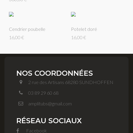
Cendrier poubelle
Potelet doré
16,00 €
16,00 €
NOS COORDONNÉES
2 rue des Artisans 68280 SUNDHOFFEN
03 89 29 60 68
amplitubs@gmail.com
RÉSEAU SOCIAUX
Facebook