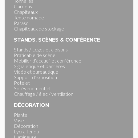
Tonnelles
Gardens
Chapiteaux
Tente nomade
Parasol
Chapiteaux de stockage
STANDS, SCÈNES & CONFÉRENCE
Stands / Loges et cloisons
Praticable de scène
Mobilier d'accueil et conférence
Signalétique et barrières
Vidéo et bureautique
Support d'exposition
Potelet
Sol événementiel
Chauffage / élec / ventilation
DÉCORATION
Plante
Vase
Décoration
Lycra tendu
Lumineuse