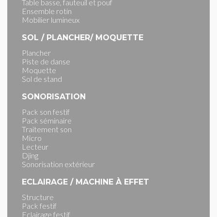
Table basse, fauteuil et pouf
Ensemble rotin
Mobilier lumineux
SOL / PLANCHER/ MOQUETTE
Plancher
Piste de danse
Moquette
Sol de stand
SONORISATION
Pack son festif
Pack séminaire
Traitement son
Micro
Lecteur
Djing
Sonorisation extérieur
ECLAIRAGE / MACHINE À EFFET
Structure
Pack festif
Eclairage festif