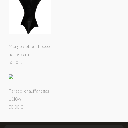
Mange debout houssé
noir 85 cm
30,00 €
Parasol chauffant gaz -
11KW
50,00 €