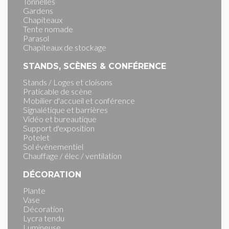
Tonnelles
Gardens
Chapiteaux
Tente nomade
Parasol
Chapiteaux de stockage
STANDS, SCÈNES & CONFÉRENCE
Stands / Loges et cloisons
Praticable de scène
Mobilier d'accueil et conférence
Signalétique et barrières
Vidéo et bureautique
Support d'exposition
Potelet
Sol événementiel
Chauffage / élec / ventilation
DÉCORATION
Plante
Vase
Décoration
Lycra tendu
Lumineuse