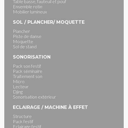
Table basse, fauteuil et pouf
Ensemble rotin
Mobilier lumineux
SOL / PLANCHER/ MOQUETTE
Plancher
Piste de danse
Moquette
Sol de stand
SONORISATION
Pack son festif
Pack séminaire
Traitement son
Micro
Lecteur
Djing
Sonorisation extérieur
ECLAIRAGE / MACHINE À EFFET
Structure
Pack festif
Eclairage festif